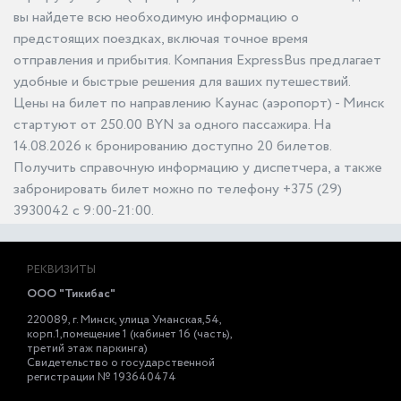
вы найдете всю необходимую информацию о
предстоящих поездках, включая точное время
отправления и прибытия. Компания ExpressBus предлагает
удобные и быстрые решения для ваших путешествий.
Цены на билет по направлению Каунас (аэропорт) - Минск
стартуют от 250.00 BYN за одного пассажира. На
14.08.2026 к бронированию доступно 20 билетов.
Получить справочную информацию у диспетчера, а также
забронировать билет можно по телефону +375 (29)
3930042 с 9:00-21:00.
РЕКВИЗИТЫ
ООО "Тикибас"
220089, г. Минск, улица Уманская,54,
корп.1,помещение 1 (кабинет 16 (часть),
третий этаж паркинга)
Свидетельство о государственной
регистрации № 193640474