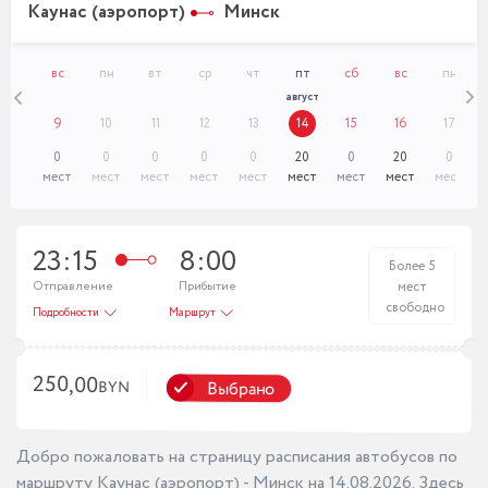
Каунас (аэропорт)
Минск
сб
вс
пн
вт
ср
чт
пт
сб
вс
пн
август
8
9
10
11
12
13
14
15
16
17
20
0
0
0
0
0
20
0
20
0
мест
мест
мест
мест
мест
мест
мест
мест
мест
мест
23:15
8:00
Более 5
Отправление
Прибытие
мест
свободно
Подробности
Маршрут
250,00
Выбрано
BYN
Добро пожаловать на страницу расписания автобусов по
маршруту Каунас (аэропорт) - Минск на 14.08.2026. Здесь