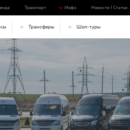
енда
Транспорт
Инфо
Новости | Статьи
йсы
Трансферы
Шоп-туры