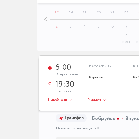
пт
сб
вс
пн
вт
ср
чт
пт
31
1
2
3
4
5
6
7
0
мест
м
6:00
ПАССАЖИРЫ
ВЫ
Отправление
Взрослый
19:30
Прибытие
Подробности
Маршрут
Трансфер
Бобруйск
Внуко
14 августа, пятница, 6:00