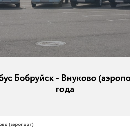
бус Бобруйск - Внуково (аэропор
года
ово (аэропорт)