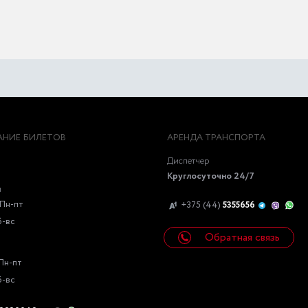
НИЕ БИЛЕТОВ
АРЕНДА ТРАНСПОРТА
Диспетчер
Круглосуточно 24/7
ы
Пн-пт
+375 (44)
5355656
б-вс
Обратная связь
Пн-пт
б-вс