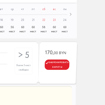
вт
ср
чт
пт
сб
вс
пн
вт
ср
чт
18
19
20
21
22
23
24
25
26
27
60
56
60
60
58
60
60
60
60
60
ест
мест
мест
мест
мест
мест
мест
мест
мест
мест
170,
> 5
00 BYN
ЗАБРОНИРОВАТЬ
Более 5 мест
БИЛЕТЫ
свободно