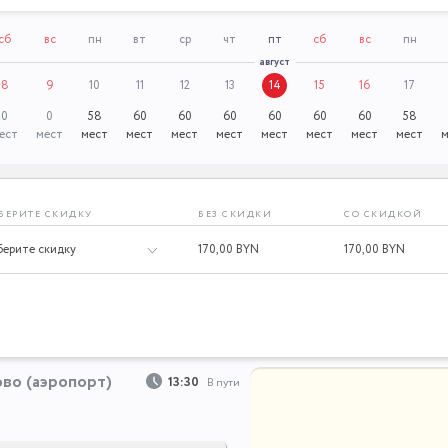
сб
вс
пн
вт
ср
чт
пт
сб
вс
пн
август
8
9
10
11
12
13
14
15
16
17
0
0
58
60
60
60
60
60
60
58
ест
мест
мест
мест
мест
мест
мест
мест
мест
мест
м
БЕРИТЕ СКИДКУ
БЕЗ СКИДКИ
СО СКИДКОЙ
170,
00 BYN
170,
00 BYN
во (аэропорт)
13:30
В пути