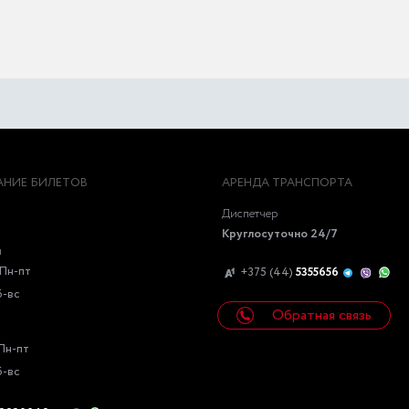
НИЕ БИЛЕТОВ
АРЕНДА ТРАНСПОРТА
Диспетчер
Круглосуточно 24/7
ы
Пн-пт
+375 (44)
5355656
б-вс
Обратная связь
Пн-пт
б-вс