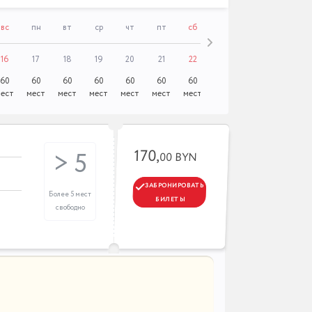
вс
пн
вт
ср
чт
пт
сб
вс
пн
вт
16
17
18
19
20
21
22
23
24
25
60
60
60
60
60
60
60
60
60
60
ест
мест
мест
мест
мест
мест
мест
мест
мест
мест
170,
> 5
00 BYN
ЗАБРОНИРОВАТЬ
Более 5 мест
БИЛЕТЫ
свободно