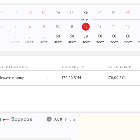
чт
пт
сб
вс
пн
вт
ср
чт
пт
сб
август
6
7
8
9
10
11
12
13
14
15
0
0
0
60
60
59
60
60
60
мест
мест
мест
мест
мест
мест
мест
мест
мест
м
БЕРИТЕ СКИДКУ
БЕЗ СКИДКИ
СО СКИДКОЙ
170,
00 BYN
170,
00 BYN
)
Борисов
9:00
В пути