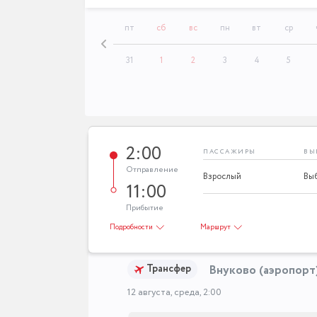
ср
чт
пт
сб
вс
пн
вт
ср
29
30
31
1
2
3
4
5
2:00
ПАССАЖИРЫ
ВЫ
Отправление
Взрослый
11:00
Прибытие
Подробности
Маршрут
Трансфер
Внуково (аэропорт
12 августа, среда, 2:00