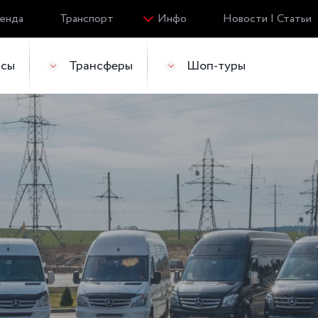
енда
Транспорт
Инфо
Новости | Статьи
йсы
Трансферы
Шоп-туры