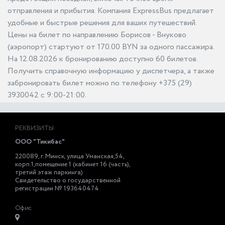
отправления и прибытия. Компания ExpressBus предлагает
удобные и быстрые решения для ваших путешествий.
Цены на билет по направлению Борисов - Внуково
(аэропорт) стартуют от 170.00 BYN за одного пассажира.
На 12.08.2026 к бронированию доступно 60 билетов.
Получить справочную информацию у диспетчера, а также
забронировать билет можно по телефону +375 (29)
3930042 с 9:00-21:00.
РЕКВИЗИТЫ
ООО "Тикибас"
220089, г. Минск, улица Уманская,54,
корп.1,помещение 1 (кабинет 16 (часть),
третий этаж паркинга)
Свидетельство о государственной
регистрации № 193640474
Офис