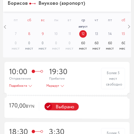
Борисов
Внуково (аэропорт)
чт
пт
сб
вс
пн
вт
ср
чт
пт
сб
август
6
7
8
9
10
11
12
13
14
15
0
0
0
0
0
60
60
60
60
мест
мест
мест
мест
мест
мест
мест
мест
мест
10:00
19:30
Более 5
Отправление
Прибытие
мест
свободно
Подробности
Маршрут
170,00
Выбрано
BYN
18:30
3:30
Более 5