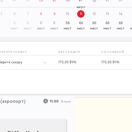
ср
чт
пт
сб
вс
пн
вт
ср
чт
пт
август
5
6
7
8
9
10
11
12
13
14
0
0
0
0
58
60
60
60
60
мест
мест
мест
мест
мест
мест
мест
мест
мест
м
БЕРИТЕ СКИДКУ
БЕЗ СКИДКИ
СО СКИДКОЙ
170,
00 BYN
170,
00 BYN
(аэропорт)
11:00
В пути