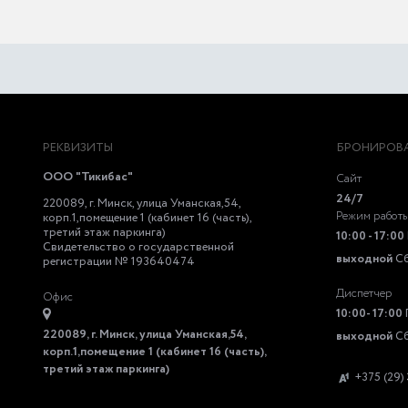
РЕКВИЗИТЫ
БРОНИРОВА
ООО "Тикибас"
Сайт
24/7
220089, г. Минск, улица Уманская,54,
Режим работ
корп.1,помещение 1 (кабинет 16 (часть),
третий этаж паркинга)
10:00 - 17:00
Свидетельство о государственной
выходной
С
регистрации № 193640474
Диспетчер
Офис
10:00- 17:00
220089, г. Минск, улица Уманская,54,
выходной
С
корп.1,помещение 1 (кабинет 16 (часть),
третий этаж паркинга)
+375 (29)