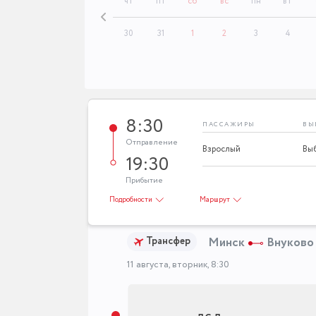
вт
ср
чт
пт
сб
вс
пн
вт
28
29
30
31
1
2
3
4
8:30
ПАССАЖИРЫ
ВЫ
Отправление
Взрослый
19:30
Прибытие
Подробности
Маршрут
Трансфер
Минск
Внуково 
11 августа, вторник, 8:30