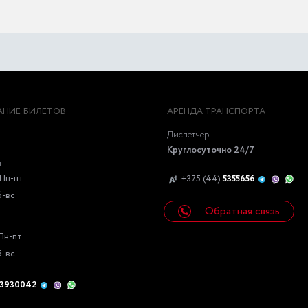
НИЕ БИЛЕТОВ
АРЕНДА ТРАНСПОРТА
Диспетчер
Круглосуточно 24/7
ы
Пн-пт
+375 (44)
5355656
б-вс
Обратная связь
Пн-пт
б-вс
3930042