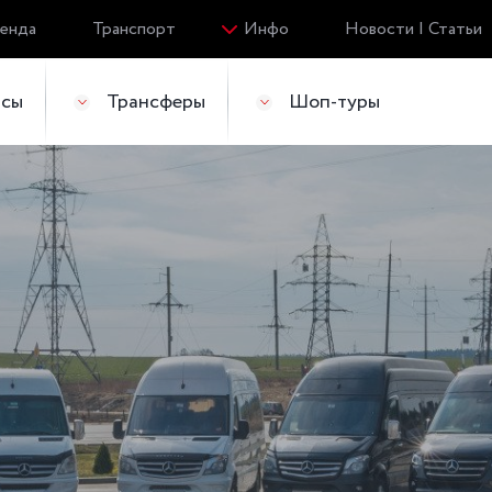
енда
Транспорт
Инфо
Новости | Статьи
йсы
Трансферы
Шоп-туры