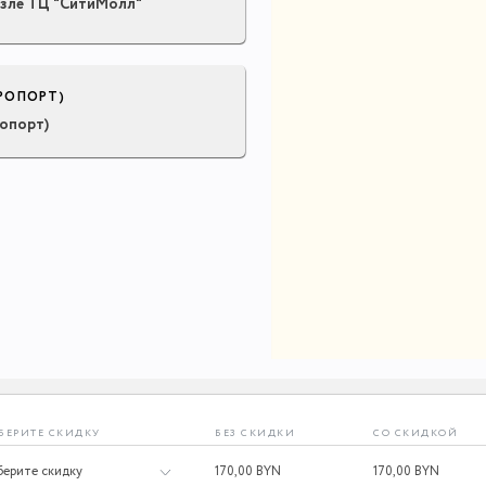
озле ТЦ "СитиМолл"
РОПОРТ)
опорт)
БЕРИТЕ СКИДКУ
БЕЗ СКИДКИ
СО СКИДКОЙ
170,
00 BYN
170,
00 BYN