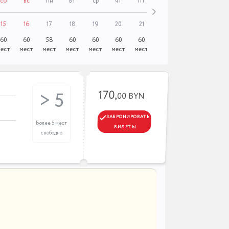
сб
вс
пн
вт
ср
чт
пт
сб
вс
пн
15
16
17
18
19
20
21
22
23
24
60
60
58
60
60
60
60
58
60
60
ест
мест
мест
мест
мест
мест
мест
мест
мест
мест
170,
> 5
00 BYN
ЗАБРОНИРОВАТЬ
Более 5 мест
БИЛЕТЫ
свободно