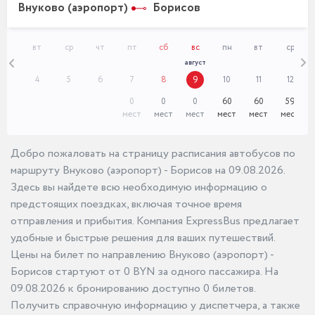
Внуково (аэропорт)
Борисов
пн
вт
ср
чт
пт
сб
вс
пн
вт
ср
август
3
4
5
6
7
8
9
10
11
12
0
0
0
60
60
59
мест
мест
мест
мест
мест
мест
Добро пожаловать на страницу расписания автобусов по
маршруту Внуково (аэропорт) - Борисов на 09.08.2026.
Здесь вы найдете всю необходимую информацию о
предстоящих поездках, включая точное время
отправления и прибытия. Компания ExpressBus предлагает
удобные и быстрые решения для ваших путешествий.
Цены на билет по направлению Внуково (аэропорт) -
Борисов стартуют от 0 BYN за одного пассажира. На
09.08.2026 к бронированию доступно 0 билетов.
Получить справочную информацию у диспетчера, а также